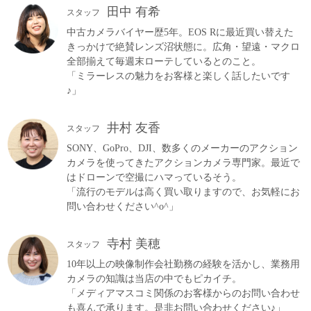
田中 有希
スタッフ
中古カメラバイヤー歴5年。EOS Rに最近買い替えた
きっかけで絶賛レンズ沼状態に。広角・望遠・マクロ
全部揃えて毎週末ローテしているとのこと。
「ミラーレスの魅力をお客様と楽しく話したいです
♪」
井村 友香
スタッフ
SONY、GoPro、DJI、数多くのメーカーのアクション
カメラを使ってきたアクションカメラ専門家。最近で
はドローンで空撮にハマっているそう。
「流行のモデルは高く買い取りますので、お気軽にお
問い合わせください^o^」
寺村 美穂
スタッフ
10年以上の映像制作会社勤務の経験を活かし、業務用
カメラの知識は当店の中でもピカイチ。
「メディアマスコミ関係のお客様からのお問い合わせ
も喜んで承ります。是非お問い合わせください♪」