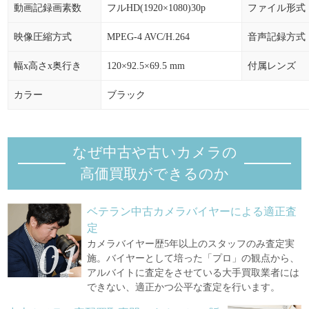
動画記録画素数
フルHD(1920×1080)30p
ファイル形式
映像圧縮方式
MPEG-4 AVC/H.264
音声記録方式
幅x高さx奥行き
120×92.5×69.5 mm
付属レンズ
カラー
ブラック
なぜ中古や古いカメラの
高価買取ができるのか
ベテラン中古カメラバイヤーによる適正査
定
カメラバイヤー歴5年以上のスタッフのみ査定実
施。バイヤーとして培った「プロ」の観点から、
アルバイトに査定をさせている大手買取業者には
できない、適正かつ公平な査定を行います。