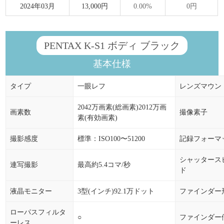
2024年03月
13,000円
0.00%
0円
PENTAX K-S1 ボディ ブラック
基本仕様
タイプ
一眼レフ
レンズマウン
2042万画素(総画素)2012万画
画素数
撮像素子
素(有効画素)
撮影感度
標準：ISO100〜51200
記録フォーマ
シャッタース
連写撮影
最高約5.4コマ/秒
ド
液晶モニター
3型(インチ)92.1万ドット
ファインダー
ローパスフィルタ
○
ファインダー
ーレス