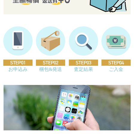
お申込み
梱包&発送
査定結果
ご入金