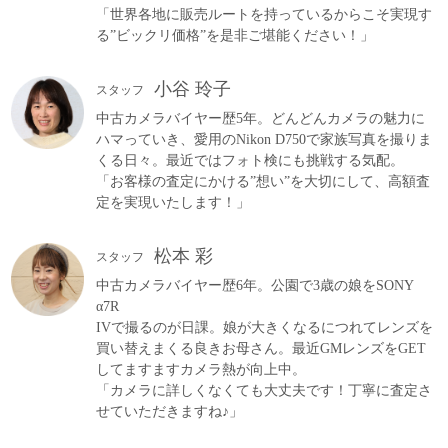
「世界各地に販売ルートを持っているからこそ実現す
る”ビックリ価格”を是非ご堪能ください！」
小谷 玲子
スタッフ
中古カメラバイヤー歴5年。どんどんカメラの魅力に
ハマっていき、愛用のNikon D750で家族写真を撮りま
くる日々。最近ではフォト検にも挑戦する気配。
「お客様の査定にかける”想い”を大切にして、高額査
定を実現いたします！」
松本 彩
スタッフ
中古カメラバイヤー歴6年。公園で3歳の娘をSONY
α7R
IVで撮るのが日課。娘が大きくなるにつれてレンズを
買い替えまくる良きお母さん。最近GMレンズをGET
してますますカメラ熱が向上中。
「カメラに詳しくなくても大丈夫です！丁寧に査定さ
せていただきますね♪」