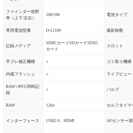
ファインダー視野
100/100
電池タイプ
率（上下/左右）
専用電池型番
D-LI109
撮影枚数
SDHCカードSDカードSDXC
記録メディア
スロット
カード
手ブレ補正機構
○
ゴミ取り機構
内蔵フラッシュ
○
ライブビュー
RAW+JPEG同時記
○
バルブ
録
RAW
12bit
セルフタイマ
インターフェース
USB2.0、HDMI
AFセンサー