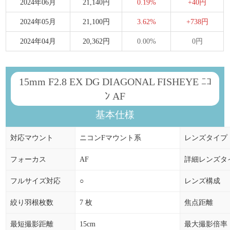
2024年06月
21,140円
0.19%
+40円
2024年05月
21,100円
3.62%
+738円
2024年04月
20,362円
0.00%
0円
15mm F2.8 EX DG DIAGONAL FISHEYE ﾆｺ
ﾝ AF
基本仕様
対応マウント
ニコンFマウント系
レンズタイプ
フォーカス
AF
詳細レンズタ
フルサイズ対応
○
レンズ構成
絞り羽根枚数
7 枚
焦点距離
最短撮影距離
15cm
最大撮影倍率