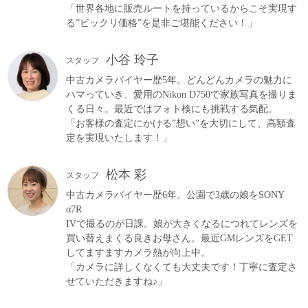
「世界各地に販売ルートを持っているからこそ実現す
る”ビックリ価格”を是非ご堪能ください！」
小谷 玲子
スタッフ
中古カメラバイヤー歴5年。どんどんカメラの魅力に
ハマっていき、愛用のNikon D750で家族写真を撮りま
くる日々。最近ではフォト検にも挑戦する気配。
「お客様の査定にかける”想い”を大切にして、高額査
定を実現いたします！」
松本 彩
スタッフ
中古カメラバイヤー歴6年。公園で3歳の娘をSONY
α7R
IVで撮るのが日課。娘が大きくなるにつれてレンズを
買い替えまくる良きお母さん。最近GMレンズをGET
してますますカメラ熱が向上中。
「カメラに詳しくなくても大丈夫です！丁寧に査定さ
せていただきますね♪」