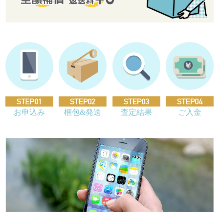
お申込み
梱包&発送
査定結果
ご入金