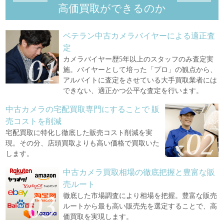
高価買取ができるのか
ベテラン中古カメラバイヤーによる適正査
定
カメラバイヤー歴5年以上のスタッフのみ査定実
施。バイヤーとして培った「プロ」の観点から、
アルバイトに査定をさせている大手買取業者には
できない、適正かつ公平な査定を行います。
中古カメラの宅配買取専門にすることで
販
売コストを削減
宅配買取に特化し徹底した販売コスト削減を実
現。その分、店頭買取よりも高い価格で買取いた
します。
中古カメラ買取相場の徹底把握と豊富な販
売ルート
徹底した市場調査により相場を把握。豊富な販売
ルートから最も高い販売先を選定することで、高
価買取を実現します。