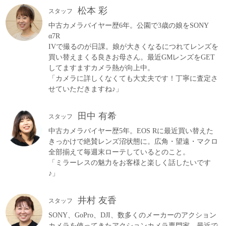
松本 彩
スタッフ
中古カメラバイヤー歴6年。公園で3歳の娘をSONY
α7R
IVで撮るのが日課。娘が大きくなるにつれてレンズを
買い替えまくる良きお母さん。最近GMレンズをGET
してますますカメラ熱が向上中。
「カメラに詳しくなくても大丈夫です！丁寧に査定さ
せていただきますね♪」
田中 有希
スタッフ
中古カメラバイヤー歴5年。EOS Rに最近買い替えた
きっかけで絶賛レンズ沼状態に。広角・望遠・マクロ
全部揃えて毎週末ローテしているとのこと。
「ミラーレスの魅力をお客様と楽しく話したいです
♪」
井村 友香
スタッフ
SONY、GoPro、DJI、数多くのメーカーのアクション
カメラを使ってきたアクションカメラ専門家。最近で