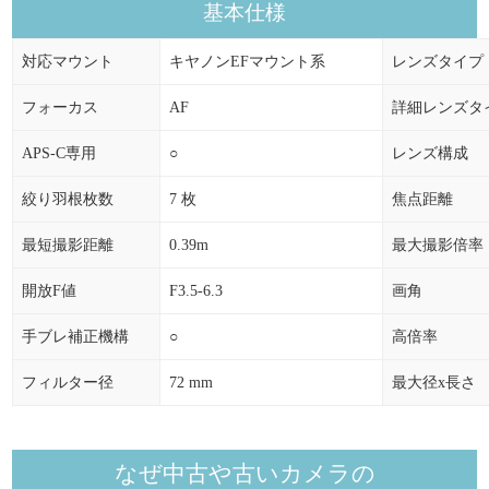
基本仕様
対応マウント
キヤノンEFマウント系
レンズタイプ
フォーカス
AF
詳細レンズタ
APS-C専用
○
レンズ構成
絞り羽根枚数
7 枚
焦点距離
最短撮影距離
0.39m
最大撮影倍率
開放F値
F3.5-6.3
画角
手ブレ補正機構
○
高倍率
フィルター径
72 mm
最大径x長さ
なぜ中古や古いカメラの