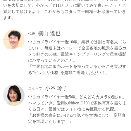
いを大切にして、心から「YTHカメラに聞いてみて良かった」とご
満足して頂けるよう、これからもスタッフ一同精一杯頑張っていき
ます。
横山 達也
代表
中古カメラバイヤー歴10年。業界では割と有名人（ら
しい）。毎週末はハーレーで全国各地の風景を撮るカ
メラ好きの35歳。最近キャンプツーリングで星空撮影
にハマっているとのこと。
「世界各地に販売ルートを持っているからこそ実現す
る”ビックリ価格”を是非ご堪能ください！」
小谷 玲子
スタッフ
中古カメラバイヤー歴5年。どんどんカメラの魅力に
ハマっていき、愛用のNikon D750で家族写真を撮りま
くる日々。最近ではフォト検にも挑戦する気配。
「お客様の査定にかける”想い”を大切にして、高額査
定を実現いたします！」