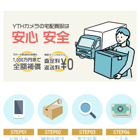
お申込み
梱包&発送
査定結果
ご入金