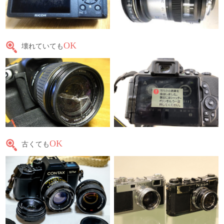
OK
壊れていても
OK
古くても