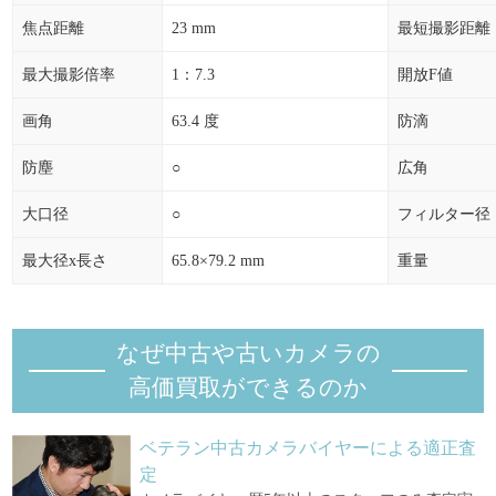
焦点距離
23 mm
最短撮影距離
最大撮影倍率
1：7.3
開放F値
画角
63.4 度
防滴
防塵
○
広角
大口径
○
フィルター径
最大径x長さ
65.8×79.2 mm
重量
なぜ中古や古いカメラの
高価買取ができるのか
ベテラン中古カメラバイヤーによる適正査
定