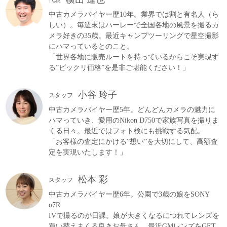
中古カメラバイヤー歴10年。業界では割と有名人（ら
しい）。毎週末はハーレーで全国各地の風景を撮るカ
メラ好きの35歳。最近キャンプツーリングで星空撮影
にハマっているとのこと。
「世界各地に販売ルートを持っているからこそ実現す
る”ビックリ価格”を是非ご堪能ください！」
小谷 玲子
スタッフ
中古カメラバイヤー歴5年。どんどんカメラの魅力に
ハマっていき、愛用のNikon D750で家族写真を撮りま
くる日々。最近ではフォト検にも挑戦する気配。
「お客様の査定にかける”想い”を大切にして、高額査
定を実現いたします！」
松本 彩
スタッフ
中古カメラバイヤー歴6年。公園で3歳の娘をSONY
α7R
IVで撮るのが日課。娘が大きくなるにつれてレンズを
買い替えまくる良きお母さん。最近GMレンズをGET