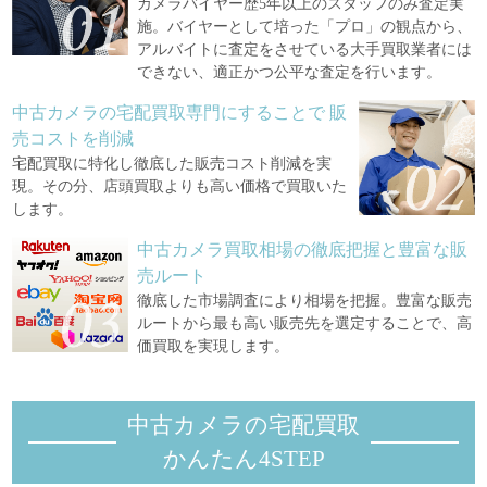
カメラバイヤー歴5年以上のスタッフのみ査定実
施。バイヤーとして培った「プロ」の観点から、
アルバイトに査定をさせている大手買取業者には
できない、適正かつ公平な査定を行います。
中古カメラの宅配買取専門にすることで
販
売コストを削減
宅配買取に特化し徹底した販売コスト削減を実
現。その分、店頭買取よりも高い価格で買取いた
します。
中古カメラ買取相場の徹底把握と豊富な販
売ルート
徹底した市場調査により相場を把握。豊富な販売
ルートから最も高い販売先を選定することで、高
価買取を実現します。
中古カメラの宅配買取
かんたん4STEP