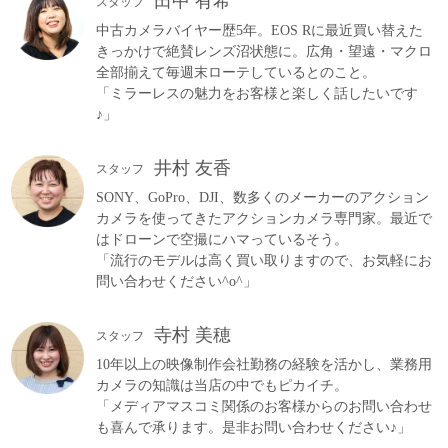
田中 有希
スタッフ
中古カメラバイヤー歴5年。EOS Rに最近買い替えた
きっかけで絶賛レンズ沼状態に。広角・望遠・マクロ
全部揃えて毎週末ローテしているとのこと。
「ミラーレスの魅力をお客様と楽しく話したいです
♪」
井村 友香
スタッフ
SONY、GoPro、DJI、数多くのメーカーのアクション
カメラを使ってきたアクションカメラ専門家。最近で
はドローンで空撮にハマっているそう。
「流行のモデルは高く買い取りますので、お気軽にお
問い合わせください^o^」
寺村 美穂
スタッフ
10年以上の映像制作会社勤務の経験を活かし、業務用
カメラの知識は当店の中でもピカイチ。
「メディアマスコミ関係のお客様からのお問い合わせ
も喜んで承ります。是非お問い合わせください♪」