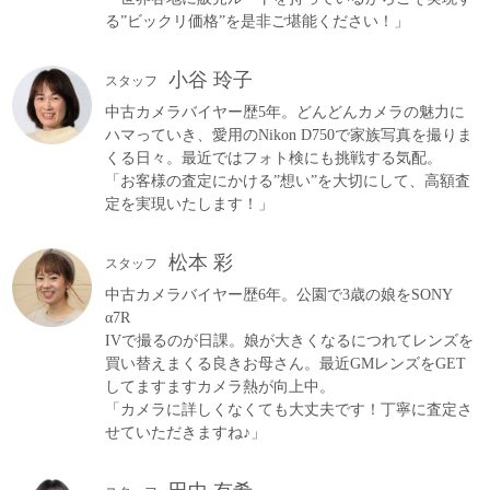
る”ビックリ価格”を是非ご堪能ください！」
小谷 玲子
スタッフ
中古カメラバイヤー歴5年。どんどんカメラの魅力に
ハマっていき、愛用のNikon D750で家族写真を撮りま
くる日々。最近ではフォト検にも挑戦する気配。
「お客様の査定にかける”想い”を大切にして、高額査
定を実現いたします！」
松本 彩
スタッフ
中古カメラバイヤー歴6年。公園で3歳の娘をSONY
α7R
IVで撮るのが日課。娘が大きくなるにつれてレンズを
買い替えまくる良きお母さん。最近GMレンズをGET
してますますカメラ熱が向上中。
「カメラに詳しくなくても大丈夫です！丁寧に査定さ
せていただきますね♪」