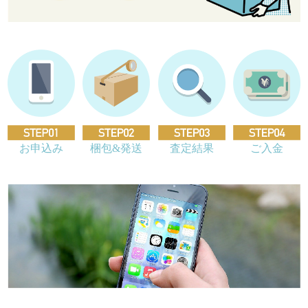
お申込み
梱包&発送
査定結果
ご入金