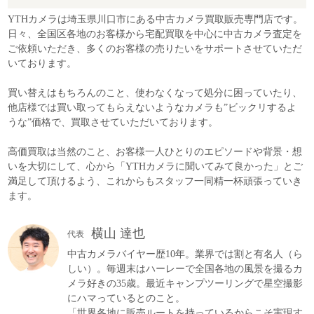
YTHカメラは埼玉県川口市にある中古カメラ買取販売専門店です。
日々、全国区各地のお客様から宅配買取を中心に中古カメラ査定を
ご依頼いただき、多くのお客様の売りたいをサポートさせていただ
いております。
買い替えはもちろんのこと、使わなくなって処分に困っていたり、
他店様では買い取ってもらえないようなカメラも”ビックリするよ
うな”価格で、買取させていただいております。
高価買取は当然のこと、お客様一人ひとりのエピソードや背景・想
いを大切にして、心から「YTHカメラに聞いてみて良かった」とご
満足して頂けるよう、これからもスタッフ一同精一杯頑張っていき
ます。
横山 達也
代表
中古カメラバイヤー歴10年。業界では割と有名人（ら
しい）。毎週末はハーレーで全国各地の風景を撮るカ
メラ好きの35歳。最近キャンプツーリングで星空撮影
にハマっているとのこと。
「世界各地に販売ルートを持っているからこそ実現す