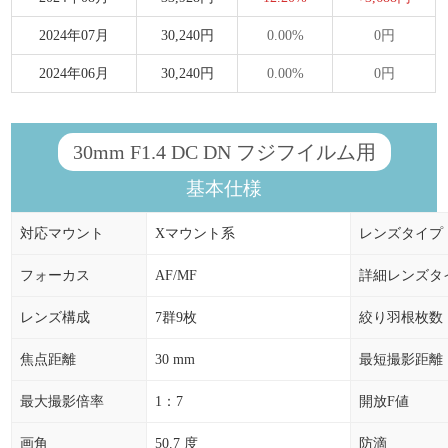
2024年07月
30,240円
0.00%
0円
2024年06月
30,240円
0.00%
0円
30mm F1.4 DC DN フジフイルム用
基本仕様
対応マウント
Xマウント系
レンズタイプ
フォーカス
AF/MF
詳細レンズタ
レンズ構成
7群9枚
絞り羽根枚数
焦点距離
30 mm
最短撮影距離
最大撮影倍率
1：7
開放F値
画角
50.7 度
防滴