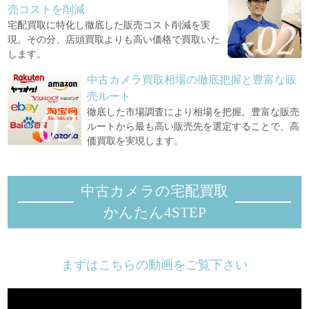
売コストを削減
宅配買取に特化し徹底した販売コスト削減を実
現。その分、店頭買取よりも高い価格で買取いた
します。
中古カメラ買取相場の徹底把握と豊富な販
売ルート
徹底した市場調査により相場を把握。豊富な販売
ルートから最も高い販売先を選定することで、高
価買取を実現します。
中古カメラの宅配買取
かんたん4STEP
まずはこちらの動画をご覧下さい