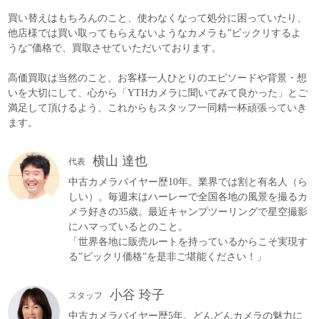
買い替えはもちろんのこと、使わなくなって処分に困っていたり、
他店様では買い取ってもらえないようなカメラも”ビックリするよ
うな”価格で、買取させていただいております。
高価買取は当然のこと、お客様一人ひとりのエピソードや背景・想
いを大切にして、心から「YTHカメラに聞いてみて良かった」とご
満足して頂けるよう、これからもスタッフ一同精一杯頑張っていき
ます。
横山 達也
代表
中古カメラバイヤー歴10年。業界では割と有名人（ら
しい）。毎週末はハーレーで全国各地の風景を撮るカ
メラ好きの35歳。最近キャンプツーリングで星空撮影
にハマっているとのこと。
「世界各地に販売ルートを持っているからこそ実現す
る”ビックリ価格”を是非ご堪能ください！」
小谷 玲子
スタッフ
中古カメラバイヤー歴5年。どんどんカメラの魅力に