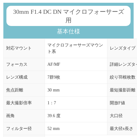
30mm F1.4 DC DN マイクロフォーサーズ
用
基本仕様
マイクロフォーサーズマウン
対応マウント
レンズタイプ
ト系
フォーカス
AF/MF
詳細レンズタ
レンズ構成
7群9枚
絞り羽根枚数
焦点距離
30 mm
最短撮影距離
最大撮影倍率
1：7
開放F値
画角
39.6 度
大口径
フィルター径
52 mm
最大径x長さ