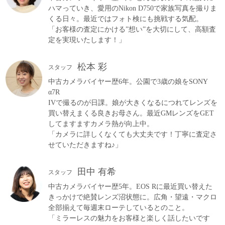
ハマっていき、愛用のNikon D750で家族写真を撮りま
くる日々。最近ではフォト検にも挑戦する気配。
「お客様の査定にかける”想い”を大切にして、高額査
定を実現いたします！」
松本 彩
スタッフ
中古カメラバイヤー歴6年。公園で3歳の娘をSONY
α7R
IVで撮るのが日課。娘が大きくなるにつれてレンズを
買い替えまくる良きお母さん。最近GMレンズをGET
してますますカメラ熱が向上中。
「カメラに詳しくなくても大丈夫です！丁寧に査定さ
せていただきますね♪」
田中 有希
スタッフ
中古カメラバイヤー歴5年。EOS Rに最近買い替えた
きっかけで絶賛レンズ沼状態に。広角・望遠・マクロ
全部揃えて毎週末ローテしているとのこと。
「ミラーレスの魅力をお客様と楽しく話したいです