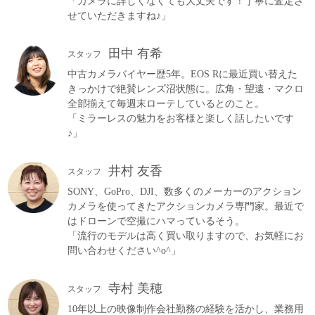
「カメラに詳しくなくても大丈夫です！丁寧に査定さ
せていただきますね♪」
田中 有希
スタッフ
中古カメラバイヤー歴5年。EOS Rに最近買い替えた
きっかけで絶賛レンズ沼状態に。広角・望遠・マクロ
全部揃えて毎週末ローテしているとのこと。
「ミラーレスの魅力をお客様と楽しく話したいです
♪」
井村 友香
スタッフ
SONY、GoPro、DJI、数多くのメーカーのアクション
カメラを使ってきたアクションカメラ専門家。最近で
はドローンで空撮にハマっているそう。
「流行のモデルは高く買い取りますので、お気軽にお
問い合わせください^o^」
寺村 美穂
スタッフ
10年以上の映像制作会社勤務の経験を活かし、業務用