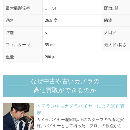
最大撮影倍率
1：7.4
開放F値
画角
26.9 度
防滴
防塵
○
大口径
フィルター径
55 mm
最大径x長さ
重量
280 g
なぜ中古や古いカメラの
高価買取ができるのか
ベテラン中古カメラバイヤーによる適正査
定
カメラバイヤー歴5年以上のスタッフのみ査定実
施。バイヤーとして培った「プロ」の観点から、