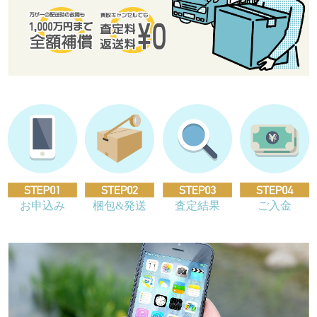
お申込み
梱包&発送
査定結果
ご入金