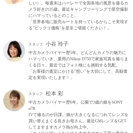
しい）。毎週末はハーレーで全国各地の風景を撮るカ
メラ好きの35歳。最近キャンプツーリングで星空撮影
にハマっているとのこと。
「世界各地に販売ルートを持っているからこそ実現す
る”ビックリ価格”を是非ご堪能ください！」
小谷 玲子
スタッフ
中古カメラバイヤー歴5年。どんどんカメラの魅力に
ハマっていき、愛用のNikon D750で家族写真を撮りま
くる日々。最近ではフォト検にも挑戦する気配。
「お客様の査定にかける”想い”を大切にして、高額査
定を実現いたします！」
松本 彩
スタッフ
中古カメラバイヤー歴6年。公園で3歳の娘をSONY
α7R
IVで撮るのが日課。娘が大きくなるにつれてレンズを
買い替えまくる良きお母さん。最近GMレンズをGET
してますますカメラ熱が向上中。