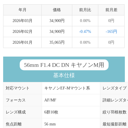
年月
価格
前月比
前月差
2026年03月
34,900円
0.00%
0円
2026年02月
34,900円
-0.47%
-165円
2026年01月
35,065円
0.00%
0円
56mm F1.4 DC DN キヤノンM用
基本仕様
対応マウント
キヤノンEF-Mマウント系
レンズタイプ
フォーカス
AF/MF
詳細レンズタ
レンズ構成
6群10枚
絞り羽根枚数
焦点距離
56 mm
最短撮影距離