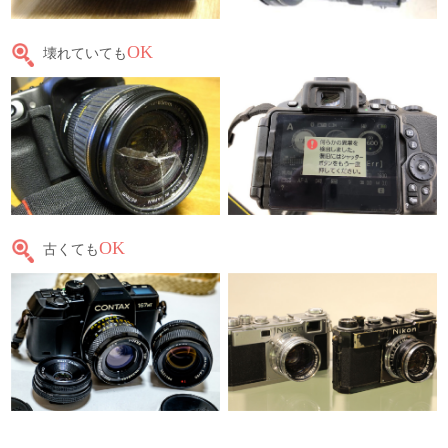
OK
壊れていても
OK
古くても