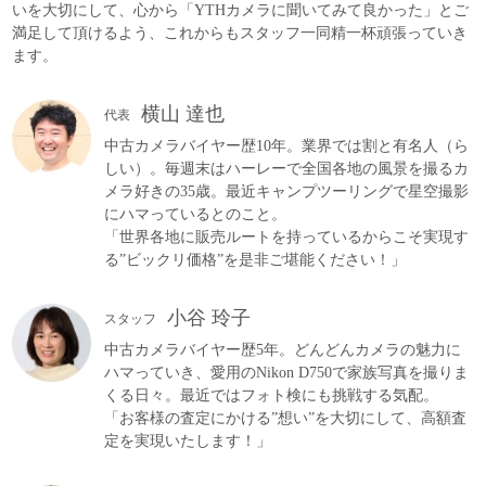
いを大切にして、心から「YTHカメラに聞いてみて良かった」とご
満足して頂けるよう、これからもスタッフ一同精一杯頑張っていき
ます。
横山 達也
代表
中古カメラバイヤー歴10年。業界では割と有名人（ら
しい）。毎週末はハーレーで全国各地の風景を撮るカ
メラ好きの35歳。最近キャンプツーリングで星空撮影
にハマっているとのこと。
「世界各地に販売ルートを持っているからこそ実現す
る”ビックリ価格”を是非ご堪能ください！」
小谷 玲子
スタッフ
中古カメラバイヤー歴5年。どんどんカメラの魅力に
ハマっていき、愛用のNikon D750で家族写真を撮りま
くる日々。最近ではフォト検にも挑戦する気配。
「お客様の査定にかける”想い”を大切にして、高額査
定を実現いたします！」