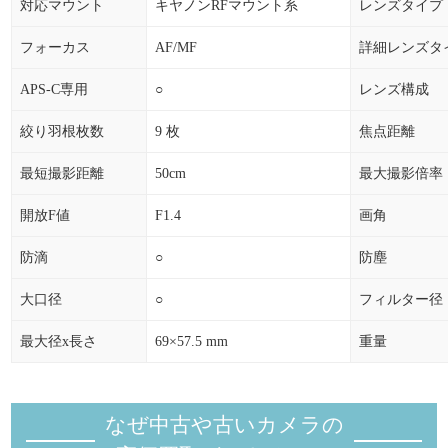
対応マウント
キヤノンRFマウント系
レンズタイプ
フォーカス
AF/MF
詳細レンズタ
APS-C専用
○
レンズ構成
絞り羽根枚数
9 枚
焦点距離
最短撮影距離
50cm
最大撮影倍率
開放F値
F1.4
画角
防滴
○
防塵
大口径
○
フィルター径
最大径x長さ
69×57.5 mm
重量
なぜ中古や古いカメラの