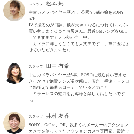
松本 彩
スタッフ
中古カメラバイヤー歴6年。公園で3歳の娘をSONY
α7R
IVで撮るのが日課。娘が大きくなるにつれてレンズを
買い替えまくる良きお母さん。最近GMレンズをGET
してますますカメラ熱が向上中。
「カメラに詳しくなくても大丈夫です！丁寧に査定さ
せていただきますね♪」
田中 有希
スタッフ
中古カメラバイヤー歴5年。EOS Rに最近買い替えた
きっかけで絶賛レンズ沼状態に。広角・望遠・マクロ
全部揃えて毎週末ローテしているとのこと。
「ミラーレスの魅力をお客様と楽しく話したいです
♪」
井村 友香
スタッフ
SONY、GoPro、DJI、数多くのメーカーのアクション
カメラを使ってきたアクションカメラ専門家。最近で