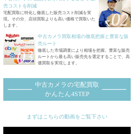
売コストを削減
宅配買取に特化し徹底した販売コスト削減を実
現。その分、店頭買取よりも高い価格で買取いた
します。
中古カメラ買取相場の徹底把握と豊富な販
売ルート
徹底した市場調査により相場を把握。豊富な販売
ルートから最も高い販売先を選定することで、高
価買取を実現します。
中古カメラの宅配買取
かんたん4STEP
まずはこちらの動画をご覧下さい