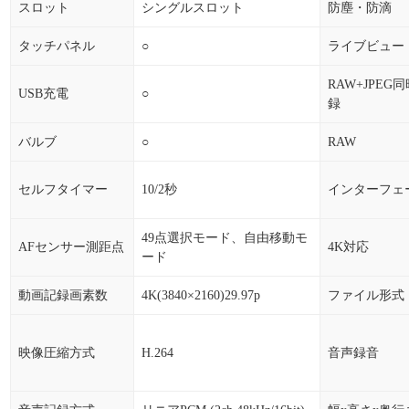
スロット
シングルスロット
防塵・防滴
タッチパネル
○
ライブビュー
RAW+JPEG
USB充電
○
録
バルブ
○
RAW
セルフタイマー
10/2秒
インターフェ
49点選択モード、自由移動モ
AFセンサー測距点
4K対応
ード
動画記録画素数
4K(3840×2160)29.97p
ファイル形式
映像圧縮方式
H.264
音声録音