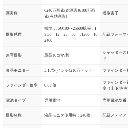
6240万画素(総画素)6100万画
画素数
撮像素子
素(有効画素)
標準：ISO100〜25600拡張：I
撮影感度
SO6、12、25、50、51200、10
記録フォーマ
2400
シャッタース
連写撮影
最高10コマ/秒
ド
液晶モニター
3.15型(インチ)210万ドット
ファインダー
ファインダー
ファインダー倍率
0.83 倍
率（上下/左
電池タイプ
専用電池
専用電池型番
撮影枚数
液晶モニタ使用時：240枚
記録メディア