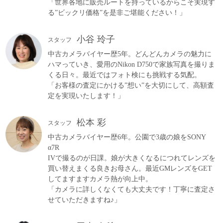
「世界各地に販売ルートを持っているからこそ実現す
る”ビックリ価格”を是非ご堪能ください！」
小谷 玲子
スタッフ
中古カメラバイヤー歴5年。どんどんカメラの魅力に
ハマっていき、愛用のNikon D750で家族写真を撮りま
くる日々。最近ではフォト検にも挑戦する気配。
「お客様の査定にかける”想い”を大切にして、高額査
定を実現いたします！」
松本 彩
スタッフ
中古カメラバイヤー歴6年。公園で3歳の娘をSONY
α7R
IVで撮るのが日課。娘が大きくなるにつれてレンズを
買い替えまくる良きお母さん。最近GMレンズをGET
してますますカメラ熱が向上中。
「カメラに詳しくなくても大丈夫です！丁寧に査定さ
せていただきますね♪」