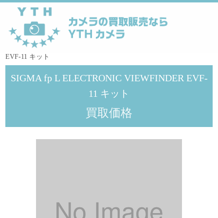
YTHカメラ
>
シグマ
>
SIGMA fp L ELECTRONIC VIEWFINDER
EVF-11 キット
SIGMA fp L ELECTRONIC VIEWFINDER EVF-
11 キット
買取価格