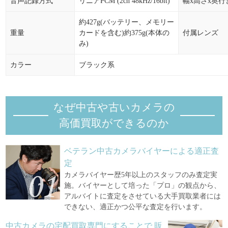
音声記録方式
リニアPCM (2ch 48kHz/16bit)
幅x高さx奥行
約427g(バッテリー、メモリー
重量
カードを含む)約375g(本体の
付属レンズ
み)
カラー
ブラック系
なぜ中古や古いカメラの
高価買取ができるのか
ベテラン中古カメラバイヤーによる適正査
定
カメラバイヤー歴5年以上のスタッフのみ査定実
施。バイヤーとして培った「プロ」の観点から、
アルバイトに査定をさせている大手買取業者には
できない、適正かつ公平な査定を行います。
中古カメラの宅配買取専門にすることで
販