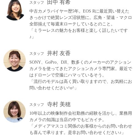
田中 有希
スタッフ
中古カメラバイヤー歴5年。EOS Rに最近買い替えた
きっかけで絶賛レンズ沼状態に。広角・望遠・マクロ
全部揃えて毎週末ローテしているとのこと。
「ミラーレスの魅力をお客様と楽しく話したいです
♪」
井村 友香
スタッフ
SONY、GoPro、DJI、数多くのメーカーのアクション
カメラを使ってきたアクションカメラ専門家。最近で
はドローンで空撮にハマっているそう。
「流行のモデルは高く買い取りますので、お気軽にお
問い合わせください^o^」
寺村 美穂
スタッフ
10年以上の映像制作会社勤務の経験を活かし、業務用
カメラの知識は当店の中でもピカイチ。
「メディアマスコミ関係のお客様からのお問い合わせ
も喜んで承ります。是非お問い合わせください♪」