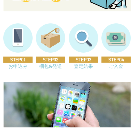
お申込み
梱包&発送
査定結果
ご入金