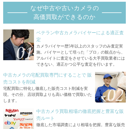
なぜ中古や古いカメラの
高価買取ができるのか
ベテラン中古カメラバイヤーによる適正査
定
カメラバイヤー歴5年以上のスタッフのみ査定実
施。バイヤーとして培った「プロ」の観点から、
アルバイトに査定をさせている大手買取業者には
できない、適正かつ公平な査定を行います。
中古カメラの宅配買取専門にすることで
販
売コストを削減
宅配買取に特化し徹底した販売コスト削減を実
現。その分、店頭買取よりも高い価格で買取いた
します。
中古カメラ買取相場の徹底把握と豊富な販
売ルート
徹底した市場調査により相場を把握。豊富な販売