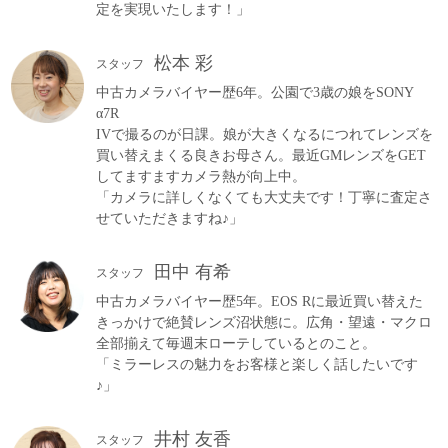
定を実現いたします！」
松本 彩
スタッフ
中古カメラバイヤー歴6年。公園で3歳の娘をSONY
α7R
IVで撮るのが日課。娘が大きくなるにつれてレンズを
買い替えまくる良きお母さん。最近GMレンズをGET
してますますカメラ熱が向上中。
「カメラに詳しくなくても大丈夫です！丁寧に査定さ
せていただきますね♪」
田中 有希
スタッフ
中古カメラバイヤー歴5年。EOS Rに最近買い替えた
きっかけで絶賛レンズ沼状態に。広角・望遠・マクロ
全部揃えて毎週末ローテしているとのこと。
「ミラーレスの魅力をお客様と楽しく話したいです
♪」
井村 友香
スタッフ