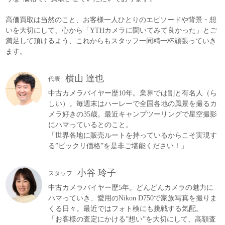
高価買取は当然のこと、お客様一人ひとりのエピソードや背景・想
いを大切にして、心から「YTHカメラに聞いてみて良かった」とご
満足して頂けるよう、これからもスタッフ一同精一杯頑張っていき
ます。
横山 達也
代表
中古カメラバイヤー歴10年。業界では割と有名人（ら
しい）。毎週末はハーレーで全国各地の風景を撮るカ
メラ好きの35歳。最近キャンプツーリングで星空撮影
にハマっているとのこと。
「世界各地に販売ルートを持っているからこそ実現す
る”ビックリ価格”を是非ご堪能ください！」
小谷 玲子
スタッフ
中古カメラバイヤー歴5年。どんどんカメラの魅力に
ハマっていき、愛用のNikon D750で家族写真を撮りま
くる日々。最近ではフォト検にも挑戦する気配。
「お客様の査定にかける”想い”を大切にして、高額査