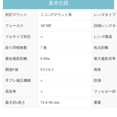
基本仕様
対応マウント
ニコンFマウント系
レンズタイプ
フォーカス
AF/MF
詳細レンズタ
フルサイズ対応
○
レンズ構成
絞り羽根枚数
7 枚
焦点距離
最短撮影距離
0.49m
最大撮影倍率
開放F値
F3.5-6.3
画角
手ブレ補正機構
○
防滴
高倍率
○
フィルター径
最大径x長さ
74.4×96 mm
重量