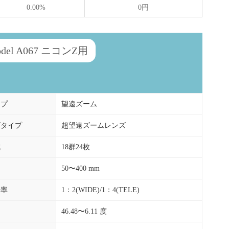
0.00%
0円
 Model A067 ニコンZ用
イプ
望遠ズーム
ズタイプ
超望遠ズームレンズ
成
18群24枚
50〜400 mm
倍率
1：2(WIDE)/1：4(TELE)
46.48〜6.11 度