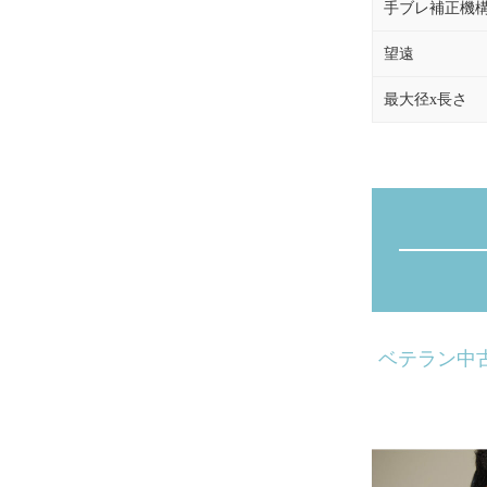
手ブレ補正機
望遠
最大径x長さ
ベテラン中