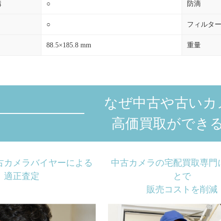
構
○
防滴
○
フィルタ
88.5×185.8 mm
重量
なぜ中古や古いカ
高価買取ができ
古カメラバイヤーによる
中古カメラの宅配買取専門
適正査定
とで
販売コストを削減