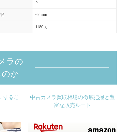
○
ー径
67 mm
1180 g
メラの
るのか
にするこ
中古カメラ買取相場の徹底把握と豊
富な販売ルート