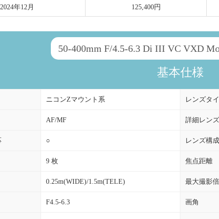
2024年12月
125,400円
50-400mm F/4.5-6.3 Di III VC VXD
基本仕様
ニコンZマウント系
レンズタ
AF/MF
詳細レン
応
○
レンズ構
9 枚
焦点距離
0.25m(WIDE)/1.5m(TELE)
最大撮影
F4.5-6.3
画角