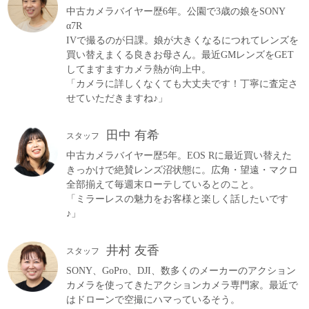
中古カメラバイヤー歴6年。公園で3歳の娘をSONY
α7R
IVで撮るのが日課。娘が大きくなるにつれてレンズを
買い替えまくる良きお母さん。最近GMレンズをGET
してますますカメラ熱が向上中。
「カメラに詳しくなくても大丈夫です！丁寧に査定さ
せていただきますね♪」
田中 有希
スタッフ
中古カメラバイヤー歴5年。EOS Rに最近買い替えた
きっかけで絶賛レンズ沼状態に。広角・望遠・マクロ
全部揃えて毎週末ローテしているとのこと。
「ミラーレスの魅力をお客様と楽しく話したいです
♪」
井村 友香
スタッフ
SONY、GoPro、DJI、数多くのメーカーのアクション
カメラを使ってきたアクションカメラ専門家。最近で
はドローンで空撮にハマっているそう。