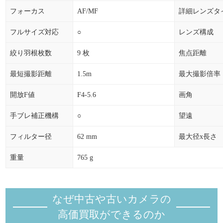
フォーカス
AF/MF
詳細レンズタ
フルサイズ対応
○
レンズ構成
絞り羽根枚数
9 枚
焦点距離
最短撮影距離
1.5m
最大撮影倍率
開放F値
F4-5.6
画角
手ブレ補正機構
○
望遠
フィルター径
62 mm
最大径x長さ
重量
765 g
なぜ中古や古いカメラの
高価買取ができるのか