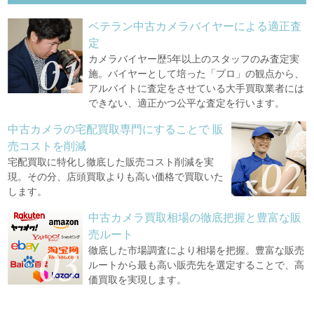
ベテラン中古カメラバイヤーによる適正査
定
カメラバイヤー歴5年以上のスタッフのみ査定実
施。バイヤーとして培った「プロ」の観点から、
アルバイトに査定をさせている大手買取業者には
できない、適正かつ公平な査定を行います。
中古カメラの宅配買取専門にすることで
販
売コストを削減
宅配買取に特化し徹底した販売コスト削減を実
現。その分、店頭買取よりも高い価格で買取いた
します。
中古カメラ買取相場の徹底把握と豊富な販
売ルート
徹底した市場調査により相場を把握。豊富な販売
ルートから最も高い販売先を選定することで、高
価買取を実現します。