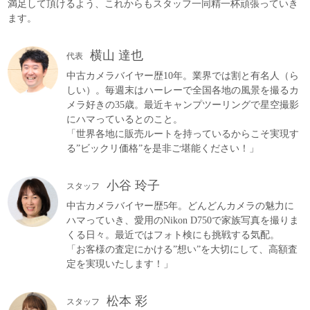
満足して頂けるよう、これからもスタッフ一同精一杯頑張っていき
ます。
横山 達也
代表
中古カメラバイヤー歴10年。業界では割と有名人（ら
しい）。毎週末はハーレーで全国各地の風景を撮るカ
メラ好きの35歳。最近キャンプツーリングで星空撮影
にハマっているとのこと。
「世界各地に販売ルートを持っているからこそ実現す
る”ビックリ価格”を是非ご堪能ください！」
小谷 玲子
スタッフ
中古カメラバイヤー歴5年。どんどんカメラの魅力に
ハマっていき、愛用のNikon D750で家族写真を撮りま
くる日々。最近ではフォト検にも挑戦する気配。
「お客様の査定にかける”想い”を大切にして、高額査
定を実現いたします！」
松本 彩
スタッフ