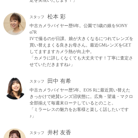
定を実現いたします！」
松本 彩
スタッフ
中古カメラバイヤー歴6年。公園で3歳の娘をSONY
α7R
IVで撮るのが日課。娘が大きくなるにつれてレンズを
買い替えまくる良きお母さん。最近GMレンズをGET
してますますカメラ熱が向上中。
「カメラに詳しくなくても大丈夫です！丁寧に査定さ
せていただきますね♪」
田中 有希
スタッフ
中古カメラバイヤー歴5年。EOS Rに最近買い替えた
きっかけで絶賛レンズ沼状態に。広角・望遠・マクロ
全部揃えて毎週末ローテしているとのこと。
「ミラーレスの魅力をお客様と楽しく話したいです
♪」
井村 友香
スタッフ