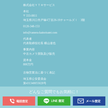
株式会社ＹＴＨサービス
本社
〒333-0811
埼玉県川口市
戸塚4丁目26-19
チャールズⅠ 3階
0120-348-153
info@camera-kaitorisatei.com
代表者
代表取締役社長
横山達也
事業内容
中古カメラ買取及び販売
資本金
800万円
古物営業法に
基づく表記
埼玉県公安委員会
第431340055028号
どんなご質問でもお気軽に！
© 2021 YTHカメラ