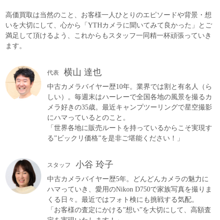
高価買取は当然のこと、お客様一人ひとりのエピソードや背景・想
いを大切にして、心から「YTHカメラに聞いてみて良かった」とご
満足して頂けるよう、これからもスタッフ一同精一杯頑張っていき
ます。
横山 達也
代表
中古カメラバイヤー歴10年。業界では割と有名人（ら
しい）。毎週末はハーレーで全国各地の風景を撮るカ
メラ好きの35歳。最近キャンプツーリングで星空撮影
にハマっているとのこと。
「世界各地に販売ルートを持っているからこそ実現す
る”ビックリ価格”を是非ご堪能ください！」
小谷 玲子
スタッフ
中古カメラバイヤー歴5年。どんどんカメラの魅力に
ハマっていき、愛用のNikon D750で家族写真を撮りま
くる日々。最近ではフォト検にも挑戦する気配。
「お客様の査定にかける”想い”を大切にして、高額査