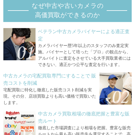
なぜ中古や古いカメラの
高価買取ができるのか
ベテラン中古カメラバイヤーによる適正査
定
カメラバイヤー歴5年以上のスタッフのみ査定実
施。バイヤーとして培った「プロ」の観点から、
アルバイトに査定をさせている大手買取業者には
できない、適正かつ公平な査定を行います。
中古カメラの宅配買取専門にすることで
販
売コストを削減
宅配買取に特化し徹底した販売コスト削減を実
現。その分、店頭買取よりも高い価格で買取いた
します。
中古カメラ買取相場の徹底把握と豊富な販
売ルート
徹底した市場調査により相場を把握。豊富な販売
ルートから最も高い販売先を選定することで、高