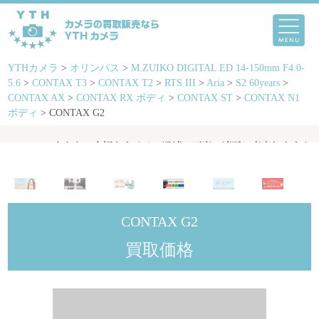
YTHカメラ
>
オリンパス
>
M.ZUIKO DIGITAL ED 14-150mm F4.0-
5.6
>
CONTAX T3
>
CONTAX T2
>
RTS III
>
Aria
>
S2 60years
>
CONTAX AX
>
CONTAX RX ボディ
>
CONTAX ST
>
CONTAX N1
ボディ
>
CONTAX G2
CONTAX G2
買取価格