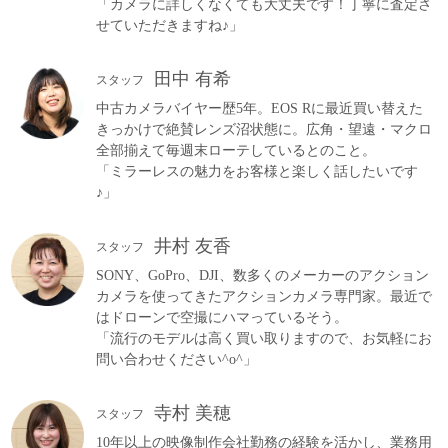
「カメラに詳しくなくても大丈夫です！丁寧に査定さ
せていただきますね♪」
田中 有希
スタッフ
中古カメラバイヤー歴5年。EOS Rに最近買い替えた
きっかけで絶賛レンズ沼状態に。広角・望遠・マクロ
全部揃えて毎週末ローテしているとのこと。
「ミラーレスの魅力をお客様と楽しく話したいです
♪」
井村 友香
スタッフ
SONY、GoPro、DJI、数多くのメーカーのアクション
カメラを使ってきたアクションカメラ専門家。最近で
はドローンで空撮にハマっているそう。
「流行のモデルは高く買い取りますので、お気軽にお
問い合わせください^o^」
寺村 美穂
スタッフ
10年以上の映像制作会社勤務の経験を活かし、業務用