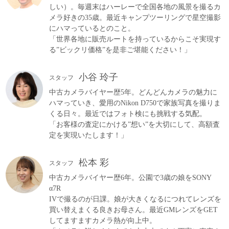
しい）。毎週末はハーレーで全国各地の風景を撮るカ
メラ好きの35歳。最近キャンプツーリングで星空撮影
にハマっているとのこと。
「世界各地に販売ルートを持っているからこそ実現す
る”ビックリ価格”を是非ご堪能ください！」
小谷 玲子
スタッフ
中古カメラバイヤー歴5年。どんどんカメラの魅力に
ハマっていき、愛用のNikon D750で家族写真を撮りま
くる日々。最近ではフォト検にも挑戦する気配。
「お客様の査定にかける”想い”を大切にして、高額査
定を実現いたします！」
松本 彩
スタッフ
中古カメラバイヤー歴6年。公園で3歳の娘をSONY
α7R
IVで撮るのが日課。娘が大きくなるにつれてレンズを
買い替えまくる良きお母さん。最近GMレンズをGET
してますますカメラ熱が向上中。