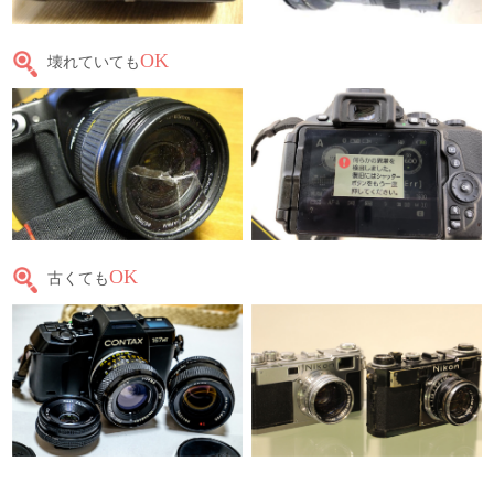
OK
壊れていても
OK
古くても