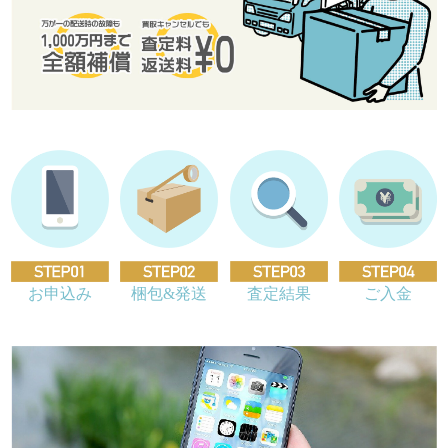
お申込み
梱包&発送
査定結果
ご入金