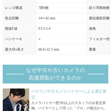
レンズ構成
7群8枚
絞り羽根枚数
焦点距離
14〜42 mm
最短撮影距離
開放F値
F3.5-5.6
画角
パンケーキ
○
フィルター径
最大径x長さ
60.6×22.5 mm
重量
なぜ中古や古いカメラの
高価買取ができるのか
ベテラン中古カメラバイヤーによる適正査
定
カメラバイヤー歴5年以上のスタッフのみ査定実
施。バイヤーとして培った「プロ」の観点から、