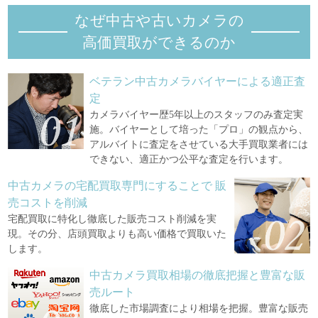
なぜ中古や古いカメラの
高価買取ができるのか
ベテラン中古カメラバイヤーによる適正査
定
カメラバイヤー歴5年以上のスタッフのみ査定実
施。バイヤーとして培った「プロ」の観点から、
アルバイトに査定をさせている大手買取業者には
できない、適正かつ公平な査定を行います。
中古カメラの宅配買取専門にすることで
販
売コストを削減
宅配買取に特化し徹底した販売コスト削減を実
現。その分、店頭買取よりも高い価格で買取いた
します。
中古カメラ買取相場の徹底把握と豊富な販
売ルート
徹底した市場調査により相場を把握。豊富な販売