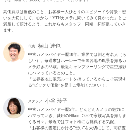
高価買取は当然のこと、お客様一人ひとりのエピソードや背景・想
いを大切にして、心から「YTHカメラに聞いてみて良かった」とご
満足して頂けるよう、これからもスタッフ一同精一杯頑張っていき
ます。
横山 達也
代表
中古カメラバイヤー歴10年。業界では割と有名人（ら
しい）。毎週末はハーレーで全国各地の風景を撮るカ
メラ好きの35歳。最近キャンプツーリングで星空撮影
にハマっているとのこと。
「世界各地に販売ルートを持っているからこそ実現す
る”ビックリ価格”を是非ご堪能ください！」
小谷 玲子
スタッフ
中古カメラバイヤー歴5年。どんどんカメラの魅力に
ハマっていき、愛用のNikon D750で家族写真を撮りま
くる日々。最近ではフォト検にも挑戦する気配。
「お客様の査定にかける”想い”を大切にして、高額査