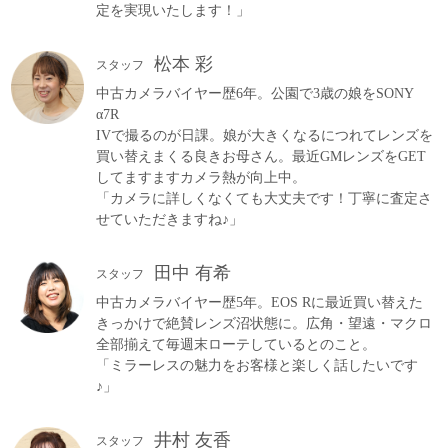
定を実現いたします！」
松本 彩
スタッフ
中古カメラバイヤー歴6年。公園で3歳の娘をSONY
α7R
IVで撮るのが日課。娘が大きくなるにつれてレンズを
買い替えまくる良きお母さん。最近GMレンズをGET
してますますカメラ熱が向上中。
「カメラに詳しくなくても大丈夫です！丁寧に査定さ
せていただきますね♪」
田中 有希
スタッフ
中古カメラバイヤー歴5年。EOS Rに最近買い替えた
きっかけで絶賛レンズ沼状態に。広角・望遠・マクロ
全部揃えて毎週末ローテしているとのこと。
「ミラーレスの魅力をお客様と楽しく話したいです
♪」
井村 友香
スタッフ