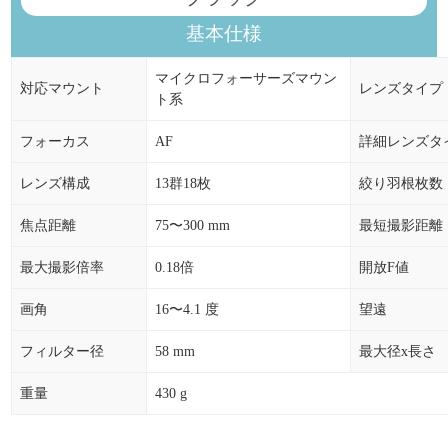
基本仕様
マイクロフォーサーズマウン
対応マウント
レンズタイプ
ト系
フォーカス
AF
詳細レンズタ
レンズ構成
13群18枚
絞り羽根枚数
焦点距離
75〜300 mm
最短撮影距離
最大撮影倍率
0.18倍
開放F値
画角
16〜4.1 度
望遠
フィルター径
58 mm
最大径x長さ
重量
430 g